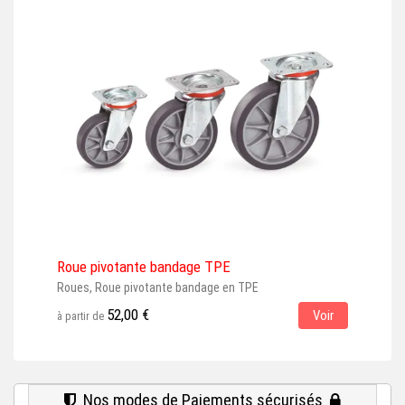
Roue pivotante bandage TPE
Rou
Roues, Roue pivotante bandage en TPE
Roue
gris
52,00 €
Voir
à partir de
à par
Nos modes de Paiements sécurisés