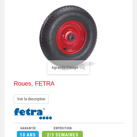
+
REMORQUE INDUSTRIELLE
+
ROULEUR ET PLATEAU ROULANT
+
TRANSPALETTE ET PALETTAGE
GERBEUR ET CRIC INDUSTRIEL
+
ACCESSOIRES ET COMPLÉMENTS
+
CHOIX PAR USAGE
Agrandir l'image
+
LEVAGE
Roues, FETRA
Voir la description
GARANTIE
EXPÉDITION
10 ANS
2/3 SEMAINES