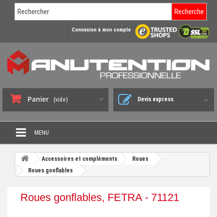
Recherche
Connexion à mon compte
Panier
Devis express
(vide)
MENU
PROMO DÉSTOCKAGE
Accessoires et compléments
Roues
+
Roues gonflables
CHARIOT DE MANUTENTION
+
DIABLE DE MANUTENTION
Roues gonflables, FETRA - 71121
+
BENNE BASCULANTE