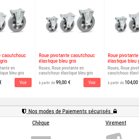
e caoutchouc
Roue pivotante caoutchouc
Roue pivotant
gris
élastique bleu gris
élastique bleu 
tante en
Roues, Roue pivotante en
Roues, Roue pivo
ique bleu gris
caoutchouc élastique bleu gris
caoutchouc élasti
€
99,00 €
104,00
Voir
Voir
à partir de
à partir de
Nos modes de Paiements sécurisés
Chèque
Virement