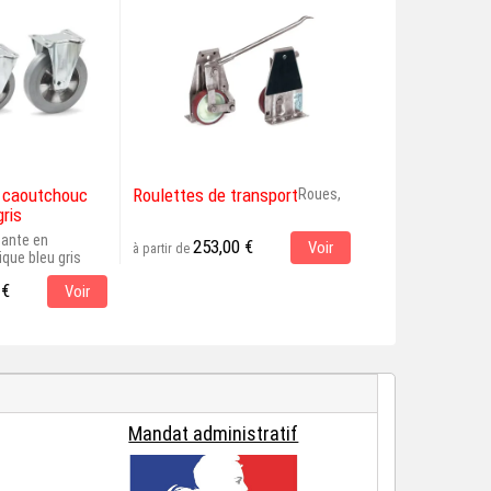
e caoutchouc
Roulettes de transport
Roue fixe band
Roues,
gris
tante en
Roues, Roue fixe 
253,00 €
Voir
à partir de
que bleu gris
36,00 €
à partir de
 €
Voir
Mandat administratif