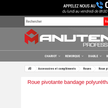
R
CHARIOT
REMORQUE
DIABLE
Accessoires et compléments
Roues
Roue p
Roue pivotante bandage polyurét