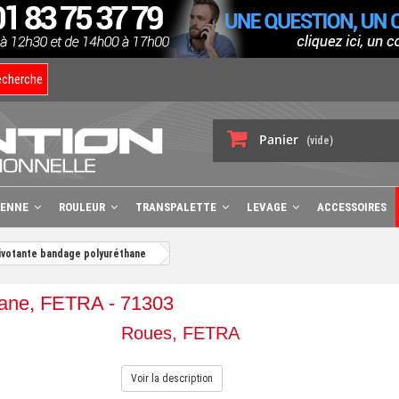
echerche
Panier
(vide)
BENNE
ROULEUR
TRANSPALETTE
LEVAGE
ACCESSOIRES
ivotante bandage polyuréthane
hane, FETRA - 71303
Roues, FETRA
Voir la description