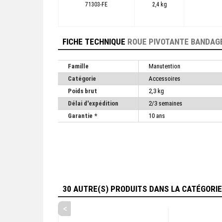
71303-FE
2,4 kg
FICHE TECHNIQUE
ROUE PIVOTANTE BANDAG
Famille
Manutention
Catégorie
Accessoires
Poids brut
2,3 kg
Délai d'expédition
2/3 semaines
Garantie *
10 ans
30 AUTRE(S) PRODUITS DANS LA CATÉGORI
<