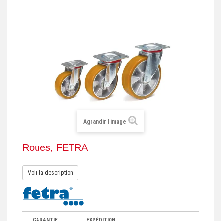
+
REMORQUE INDUSTRIELLE
+
ROULEUR ET PLATEAU ROULANT
+
TRANSPALETTE ET PALETTAGE
GERBEUR ET CRIC INDUSTRIEL
+
ACCESSOIRES ET COMPLÉMENTS
+
CHOIX PAR USAGE
Agrandir l'image
+
LEVAGE
Roues, FETRA
Voir la description
GARANTIE
EXPÉDITION