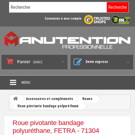
Recherche
Connexion à mon compte
Panier
Devis express
(vide)
MENU
PROMO DÉSTOCKAGE
Accessoires et compléments
Roues
+
Roue pivotante bandage polyuréthane
CHARIOT DE MANUTENTION
+
DIABLE DE MANUTENTION
Roue pivotante bandage
+
polyuréthane, FETRA - 71304
BENNE BASCULANTE