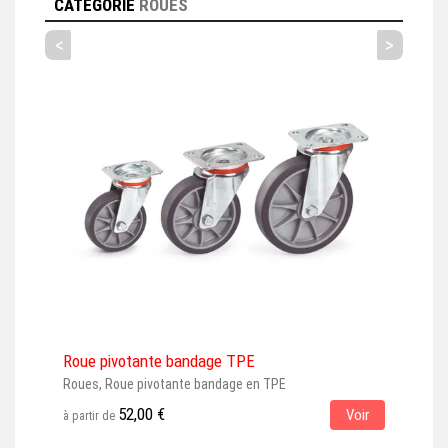
CATÉGORIE
ROUES
<
>
Roue pivotante bandage TPE
Rou
Roues, Roue pivotante bandage en TPE
Roue
gris
52,00 €
Voir
à partir de
à par