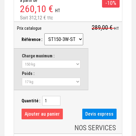
à partir de
-10%
260,10 €
HT
Soit 312,12 € ttc
289,00 €
Prix catalogue
HT
Référence :
Charge maximum :
Poids :
Quantité :
NOS SERVICES