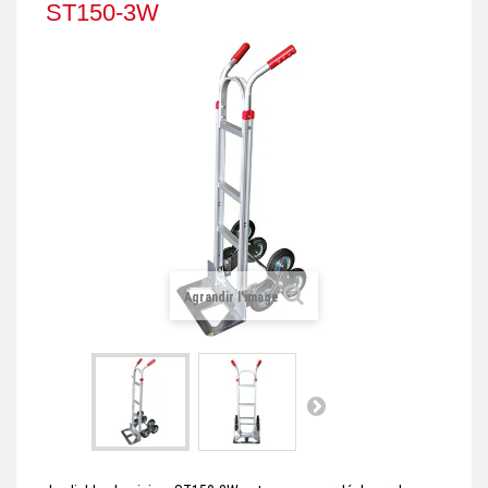
ST150-3W
+
REMORQUE INDUSTRIELLE
+
ROULEUR ET PLATEAU ROULANT
+
TRANSPALETTE ET PALETTAGE
GERBEUR ET CRIC INDUSTRIEL
+
ACCESSOIRES ET COMPLÉMENTS
+
CHOIX PAR USAGE
+
LEVAGE
Agrandir l'image