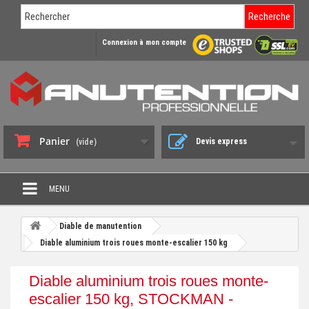
Recherche
Connexion à mon compte
Panier
Devis express
(vide)
MENU
PROMO DÉSTOCKAGE
Diable de manutention
+
Diable aluminium trois roues monte-escalier 150 kg
CHARIOT DE MANUTENTION
+
DIABLE DE MANUTENTION
Diable aluminium trois roues monte-
+
escalier 150 kg, STOCKMAN -
BENNE BASCULANTE