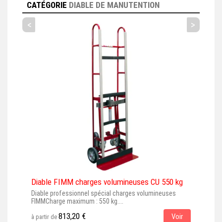
CATÉGORIE
DIABLE DE MANUTENTION
<
>
Diable FIMM charges volumineuses CU 550 kg
Diab
Diable professionnel spécial charges volumineuses
Diab
FIMMCharge maximum : 550 kg....
maxi
813,20 €
Voir
à partir de
à par