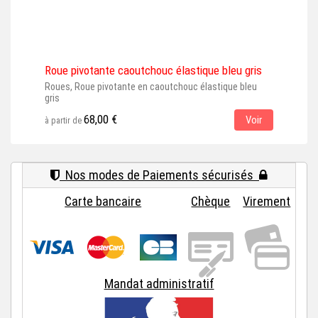
Roue pivotante caoutchouc élastique bleu gris
Rou
Roues, Roue pivotante en caoutchouc élastique bleu
Roue
gris
gris
68,00 €
Voir
à partir de
à par
Nos modes de Paiements sécurisés
Carte bancaire
Chèque
Virement
Mandat administratif