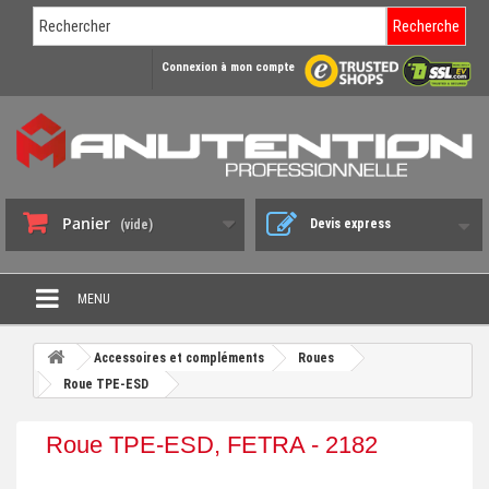
Recherche
Connexion à mon compte
Panier
Devis express
(vide)
MENU
PROMO DÉSTOCKAGE
Accessoires et compléments
Roues
+
Roue TPE-ESD
CHARIOT DE MANUTENTION
+
DIABLE DE MANUTENTION
Roue TPE-ESD, FETRA - 2182
+
BENNE BASCULANTE