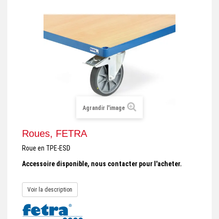
+
REMORQUE INDUSTRIELLE
+
ROULEUR ET PLATEAU ROULANT
+
TRANSPALETTE ET PALETTAGE
GERBEUR ET CRIC INDUSTRIEL
+
ACCESSOIRES ET COMPLÉMENTS
+
CHOIX PAR USAGE
Agrandir l'image
+
LEVAGE
Roues, FETRA
Roue en TPE-ESD
Accessoire disponible, nous contacter pour l'acheter.
Voir la description