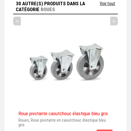
30 AUTRE(S) PRODUITS DANS LA
Voir tout
CATÉGORIE
ROUES
<
>
Roue pivotante caoutchouc élastique bleu gris
Rou
Roues, Roue pivotante en caoutchouc élastique bleu
Roue
gris
gris