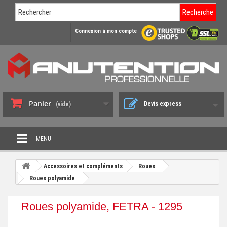
Recherche
Connexion à mon compte
Panier
Devis express
(vide)
MENU
PROMO DÉSTOCKAGE
Accessoires et compléments
Roues
+
Roues polyamide
CHARIOT DE MANUTENTION
+
DIABLE DE MANUTENTION
Roues polyamide, FETRA - 1295
+
BENNE BASCULANTE