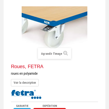
+
REMORQUE INDUSTRIELLE
+
ROULEUR ET PLATEAU ROULANT
+
TRANSPALETTE ET PALETTAGE
GERBEUR ET CRIC INDUSTRIEL
+
ACCESSOIRES ET COMPLÉMENTS
+
CHOIX PAR USAGE
Agrandir l'image
+
LEVAGE
Roues, FETRA
roues en polyamide
Voir la description
GARANTIE
EXPÉDITION