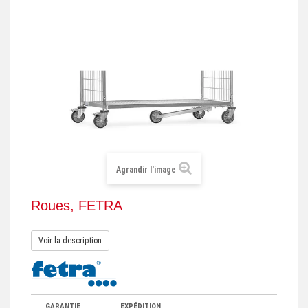
+
REMORQUE INDUSTRIELLE
+
ROULEUR ET PLATEAU ROULANT
+
TRANSPALETTE ET PALETTAGE
GERBEUR ET CRIC INDUSTRIEL
+
ACCESSOIRES ET COMPLÉMENTS
+
CHOIX PAR USAGE
Agrandir l'image
+
LEVAGE
Roues, FETRA
Voir la description
GARANTIE
EXPÉDITION