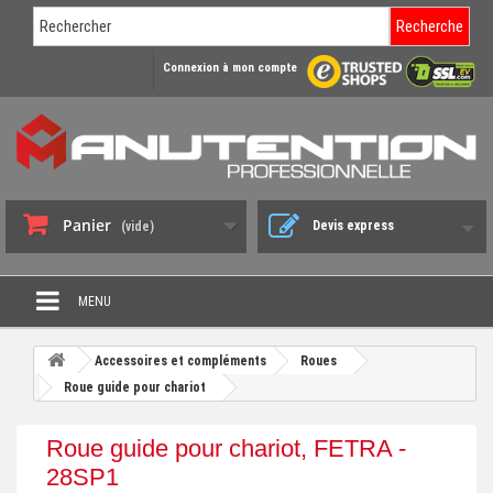
Recherche
Connexion à mon compte
Panier
Devis express
(vide)
MENU
PROMO DÉSTOCKAGE
Accessoires et compléments
Roues
+
Roue guide pour chariot
CHARIOT DE MANUTENTION
+
DIABLE DE MANUTENTION
Roue guide pour chariot, FETRA -
+
28SP1
BENNE BASCULANTE