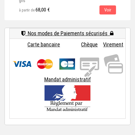
gris
gris
68,00 €
Voir
à partir de
à par
Nos modes de Paiements sécurisés
Carte bancaire
Chèque
Virement
Mandat administratif