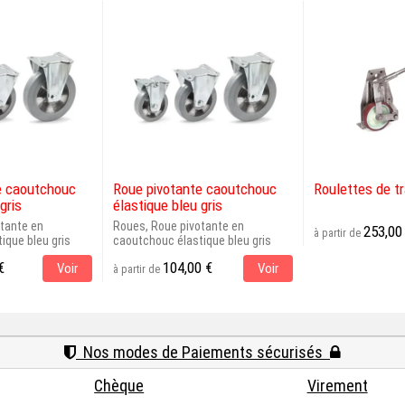
e caoutchouc
Roue pivotante caoutchouc
Roulettes de t
gris
élastique bleu gris
tante en
Roues, Roue pivotante en
253,00
à partir de
ique bleu gris
caoutchouc élastique bleu gris
€
104,00 €
Voir
Voir
à partir de
Nos modes de Paiements sécurisés
Chèque
Virement