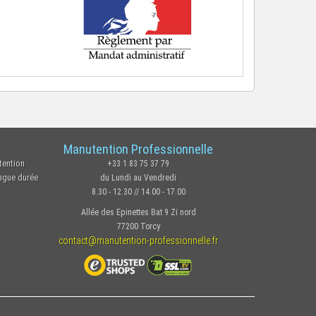
Manutention Professionnelle
tention
+33 1 83 75 37 79
ongue durée
du Lundi au Vendredi
8.30 - 12.30 // 14.00 - 17.00
Allée des Epinettes Bat 9 Zi nord
77200 Torcy
contact@manutention-professionnelle.fr