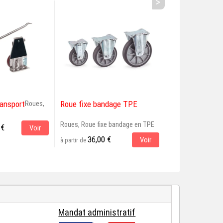
>
ransport
Roue fixe bandage TPE
Roue fixe band
Roues,
Roues, Roue fixe bandage en TPE
Roues, Roue fixe 
 €
Voir
36,00 €
44,00 €
Voir
à partir de
à partir de
Mandat administratif