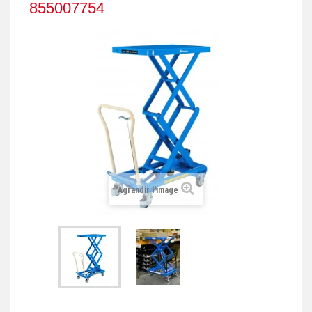
855007754
+
REMORQUE INDUSTRIELLE
+
ROULEUR ET PLATEAU ROULANT
+
TRANSPALETTE ET PALETTAGE
GERBEUR ET CRIC INDUSTRIEL
+
ACCESSOIRES ET COMPLÉMENTS
+
CHOIX PAR USAGE
+
LEVAGE
Agrandir l'image