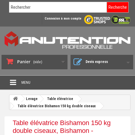
Recherche
Connexion à mon compte
Panier
Devis express
(vide)
MENU
PROMO DÉSTOCKAGE
Levage
Table élévatrice
+
Table élévatrice Bishamon 150 kg double ciseaux
CHARIOT DE MANUTENTION
+
DIABLE DE MANUTENTION
Table élévatrice Bishamon 150 kg
+
double ciseaux, Bishamon -
BENNE BASCULANTE