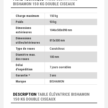
BISHAMON 150 KG DOUBLE CISEAUX
Charge maximum
150 kg
Poids
93 kg
Dimensions
1046x500x898 mm
extérieures
Dimensions
815x500 mm
utiles/intérieures
Type de roues
Caoutchouc
Diamètre max.
100 mm
des roues
Délai
7 jours ouvrables
d'expédition
Garantie *
3 ans
Marque
BISHAMON
DESCRIPTION
TABLE ÉLÉVATRICE BISHAMON
150 KG DOUBLE CISEAUX