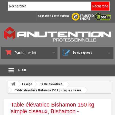
Recherche
Connexion à mon compte
Panier
Devis express
(vide)
MENU
PROMO DÉSTOCKAGE
Levage
Table élévatrice
+
Table élévatrice Bishamon 150 kg simple ciseaux
CHARIOT DE MANUTENTION
+
DIABLE DE MANUTENTION
Table élévatrice Bishamon 150 kg
+
simple ciseaux, Bishamon -
BENNE BASCULANTE