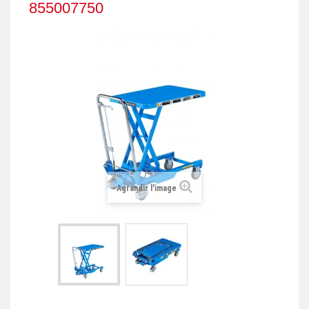
855007750
+
REMORQUE INDUSTRIELLE
+
ROULEUR ET PLATEAU ROULANT
+
TRANSPALETTE ET PALETTAGE
GERBEUR ET CRIC INDUSTRIEL
+
ACCESSOIRES ET COMPLÉMENTS
+
CHOIX PAR USAGE
+
LEVAGE
Agrandir l'image