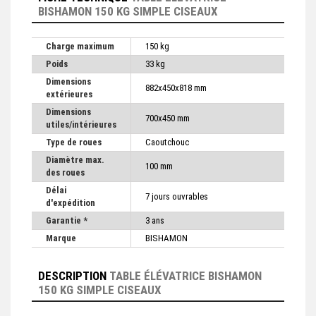
BISHAMON 150 KG SIMPLE CISEAUX
Charge maximum
150 kg
Poids
33 kg
Dimensions
882x450x818 mm
extérieures
Dimensions
700x450 mm
utiles/intérieures
Type de roues
Caoutchouc
Diamètre max.
100 mm
des roues
Délai
7 jours ouvrables
d'expédition
Garantie *
3 ans
Marque
BISHAMON
DESCRIPTION
TABLE ÉLÉVATRICE BISHAMON
150 KG SIMPLE CISEAUX