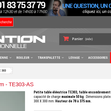
echerche
Panier
(vide)
BENNE
ROULEUR
TRANSPALETTE
LEVAGE
ACCESSOIRES
 303
m - TE303-AS
Petite table élévatrice TE303, faible encombrement
capacité de charge
maximale 50 kg
. Dimensions plat
300 X 300 mm.
Hauteur de 78 à 375 mm.