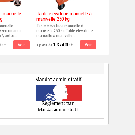
ce manuelle
Table élévatrice manuelle à
Table élévatric
kg
manivelle 250 kg
tournant 200 kg
manuelle
Table élévatrice manuelle à
Table élévatrice à
 Avec un angle
manivelle 250 kg Table élévatrice
200 kg Qualité pr
º, cette...
manuelle à manivelle...
d'élévation...
00 €
1 374,00 €
883,00 
Voir
Voir
à partir de
à partir de
Mandat administratif