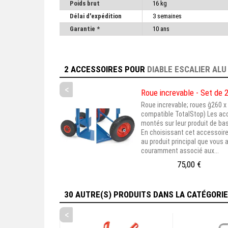
Poids brut
16 kg
Délai d'expédition
3 semaines
Garantie *
10 ans
2 ACCESSOIRES
POUR
DIABLE ESCALIER ALU
<
Roue increvable - Set de 
Roue increvable; roues ĝ260 x 
compatible TotalStop) Les ac
montés sur leur produit de bas
En choisissant cet accessoire
au produit principal que vous 
couramment associé aux...
75,00 €
30 AUTRE(S) PRODUITS DANS LA CATÉGORI
<