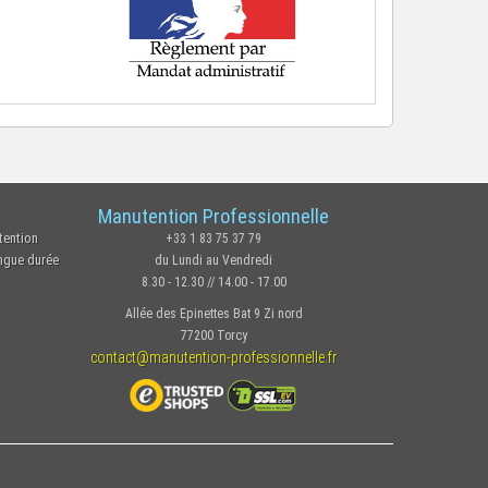
Manutention Professionnelle
tention
+33 1 83 75 37 79
ongue durée
du Lundi au Vendredi
8.30 - 12.30 // 14.00 - 17.00
Allée des Epinettes Bat 9 Zi nord
77200 Torcy
contact@manutention-professionnelle.fr