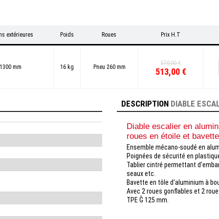
s extérieures
Poids
Roues
Prix H.T
570,00 €
x1300 mm
16 kg
Pneu 260 mm
513,00 €
DESCRIPTION
DIABLE ESCAL
Diable escalier en alumin
roues en étoile et bavett
Ensemble mécano-soudé en alum
Poignées de sécurité en plastiqu
Tablier cintré permettant d'emba
seaux etc.
Bavette en tôle d'aluminium à bo
Avec 2 roues gonflables et 2 rou
TPE Ĝ 125 mm.