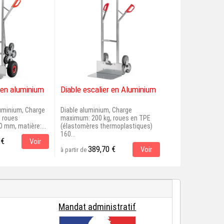
r en aluminium
Diable escalier en Aluminium
Diable en alum
roues anti-crev
luminium, Charge
Diable aluminium, Charge
Diable aluminium,
 roues
maximum: 200 kg, roues en TPE
maximum: 200 kg,
 mm, matière:...
(élastomères thermoplastiques)
dimensions extérie
160...
 €
280,00 
Voir
à partir de
389,70 €
Voir
à partir de
Mandat administratif