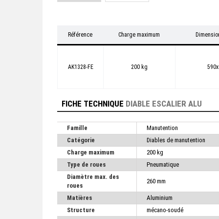
Référence
Charge maximum
Dimension
AK1328-FE
200 kg
590
FICHE TECHNIQUE
DIABLE ESCALIER ALU
Famille
Manutention
Catégorie
Diables de manutention
Charge maximum
200 kg
Type de roues
Pneumatique
Diamètre max. des
260 mm
roues
Matières
Aluminium
Structure
mécano-soudé