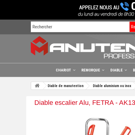
R
CHARIOT
REMORQUE
DIABLE
Diable de manutention
Diable aluminium ou inox
Diable escalier Alu, FETRA - AK1