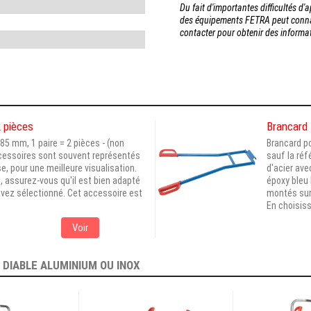
Du fait d'importantes difficultés d
des équipements FETRA peut connaî
contacter pour obtenir des inform
2 pièces
Brancard
85 mm, 1 paire = 2 pièces - (non
Brancard po
cessoires sont souvent représentés
sauf la ré
e, pour une meilleure visualisation.
d'acier av
, assurez-vous qu'il est bien adapté
époxy bleu
avez sélectionné. Cet accessoire est
montés sur 
En choisiss
Voir
E
DIABLE ALUMINIUM OU INOX