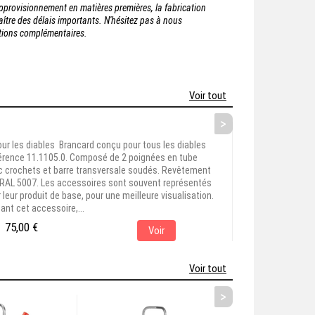
'approvisionnement en matières premières, la fabrication
tre des délais importants. N'hésitez pas à nous
ations complémentaires.
Voir tout
>
ur les diables Brancard conçu pour tous les diables
férence 11.1105.0. Composé de 2 poignées en tube
ec crochets et barre transversale soudés. Revêtement
 RAL 5007. Les accessoires sont souvent représentés
leur produit de base, pour une meilleure visualisation.
ant cet accessoire,...
75,00 €
Voir
Voir tout
>