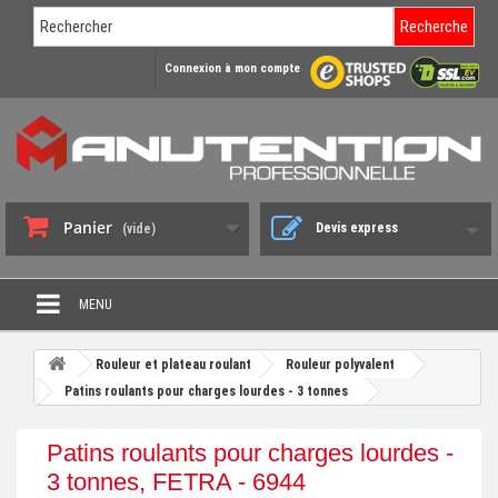
Recherche
Connexion à mon compte
Panier
Devis express
(vide)
MENU
PROMO DÉSTOCKAGE
Rouleur et plateau roulant
Rouleur polyvalent
+
Patins roulants pour charges lourdes - 3 tonnes
CHARIOT DE MANUTENTION
+
DIABLE DE MANUTENTION
Patins roulants pour charges lourdes -
+
3 tonnes, FETRA - 6944
BENNE BASCULANTE