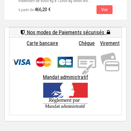
maximum de 6000 kg à 12000 kg selon les...
à par
466,20 €
Voir
à partir de
Nos modes de Paiements sécurisés
Carte bancaire
Chèque
Virement
Mandat administratif