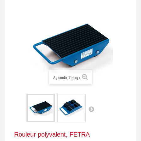
+
REMORQUE INDUSTRIELLE
+
ROULEUR ET PLATEAU ROULANT
+
TRANSPALETTE ET PALETTAGE
GERBEUR ET CRIC INDUSTRIEL
+
ACCESSOIRES ET COMPLÉMENTS
+
CHOIX PAR USAGE
Agrandir l'image
+
LEVAGE
Rouleur polyvalent, FETRA