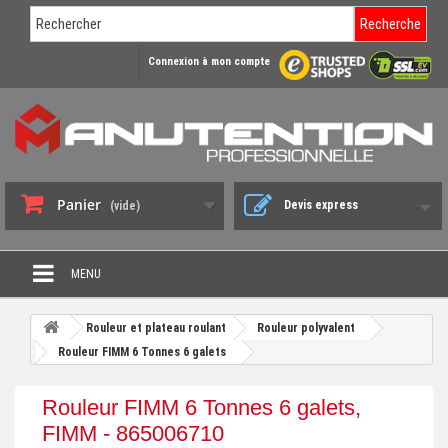
Recherche
Connexion à mon compte
Panier
Devis express
(vide)
MENU
PROMO DÉSTOCKAGE
Rouleur et plateau roulant
Rouleur polyvalent
+
Rouleur FIMM 6 Tonnes 6 galets
CHARIOT DE MANUTENTION
+
DIABLE DE MANUTENTION
Rouleur FIMM 6 Tonnes 6 galets,
+
FIMM - 865006710
BENNE BASCULANTE