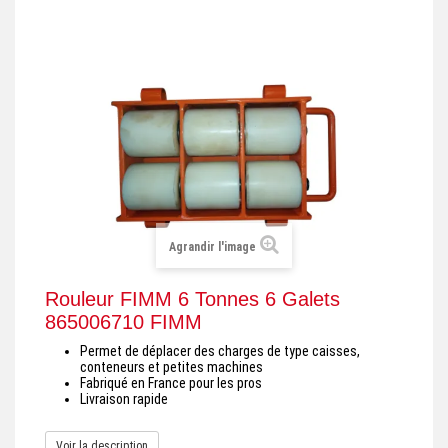
+
REMORQUE INDUSTRIELLE
+
ROULEUR ET PLATEAU ROULANT
+
TRANSPALETTE ET PALETTAGE
GERBEUR ET CRIC INDUSTRIEL
+
ACCESSOIRES ET COMPLÉMENTS
+
CHOIX PAR USAGE
Agrandir l'image
+
LEVAGE
Rouleur FIMM 6 Tonnes 6 Galets
865006710 FIMM
Permet de déplacer des charges de type caisses,
conteneurs et petites machines
Fabriqué en France pour les pros
Livraison rapide
Voir la description