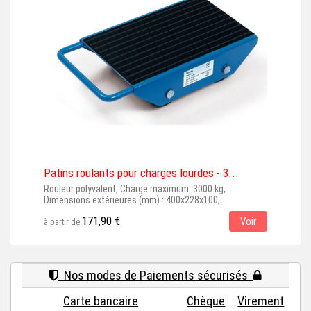
Patins roulants pour charges lourdes - 3...
Pat
Rouleur polyvalent, Charge maximum: 3000 kg,
Roul
Dimensions extérieures (mm) : 400x228x100,...
maxi
171,90 €
Voir
à partir de
à par
Nos modes de Paiements sécurisés
Carte bancaire
Chèque
Virement