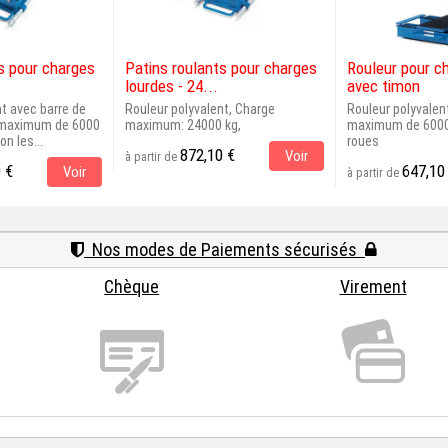
s pour charges
Patins roulants pour charges
Rouleur pour c
lourdes - 24...
avec timon
nt avec barre de
Rouleur polyvalent, Charge
Rouleur polyvalen
e maximum de 6000
maximum: 24000 kg,
maximum de 6000 
n les...
roues
872,10 €
Voir
à partir de
 €
647,10
Voir
à partir de
Nos modes de Paiements sécurisés
Chèque
Virement