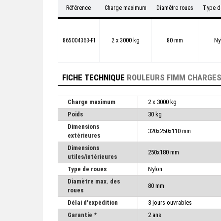
Référence
Charge maximum
Diamètre roues
Type d
865004363-FI
2 x 3000 kg
80 mm
Ny
FICHE TECHNIQUE
ROULEURS FIMM CHARGES
Charge maximum
2 x 3000 kg
Poids
30 kg
Dimensions
320x250x110 mm
extérieures
Dimensions
250x180 mm
utiles/intérieures
Type de roues
Nylon
Diamètre max. des
80 mm
roues
Délai d'expédition
3 jours ouvrables
Garantie *
2 ans