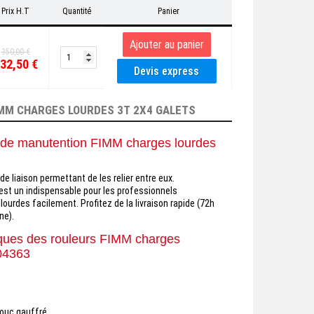
Prix H.T
Quantité
Panier
350,00 €
32,50 €
MM CHARGES LOURDES 3T 2X4 GALETS
 de manutention FIMM charges lourdes
e liaison permettant de les relier entre eux.
st un indispensable pour les professionnels
ourdes facilement. Profitez de la livraison rapide (72h
ne).
iques des rouleurs FIMM charges
04363
houc gauffré