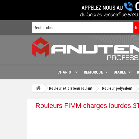
R
CHARIOT
REMORQUE
DIABLE
Rouleur et plateau roulant
Rouleur polyvalent
Rouleurs FIMM charges lourdes 3