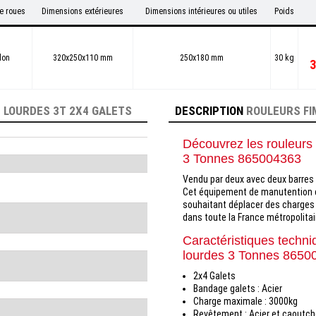
e roues
Dimensions extérieures
Dimensions intérieures ou utiles
Poids
lon
320x250x110 mm
250x180 mm
30 kg
3
 LOURDES 3T 2X4 GALETS
DESCRIPTION
ROULEURS FI
Découvrez les rouleurs
3 Tonnes 865004363
Vendu par deux avec deux barres d
Cet équipement de manutention e
souhaitant déplacer des charges l
dans toute la France métropolitai
Caractéristiques techn
lourdes 3 Tonnes 8650
2x4 Galets
Bandage galets
:
Acier
Charge maximale : 3000kg
Revêtement
:
Acier et caoutc