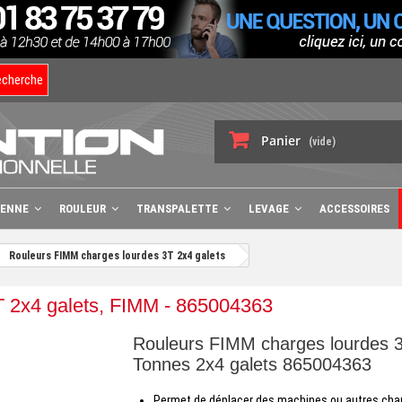
echerche
Panier
(vide)
BENNE
ROULEUR
TRANSPALETTE
LEVAGE
ACCESSOIRES
Rouleurs FIMM charges lourdes 3T 2x4 galets
T 2x4 galets, FIMM - 865004363
Rouleurs FIMM charges lourdes 
Tonnes 2x4 galets 865004363
Permet de déplacer des machines ou autres cha