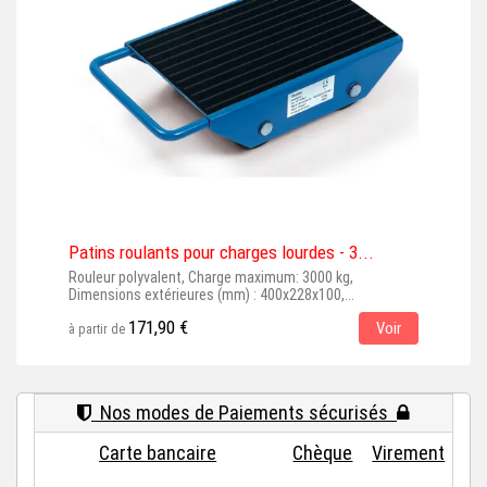
Patins roulants pour charges lourdes - 3...
Pat
Rouleur polyvalent, Charge maximum: 3000 kg,
Roul
Dimensions extérieures (mm) : 400x228x100,...
maxi
171,90 €
Voir
à partir de
à par
Nos modes de Paiements sécurisés
Carte bancaire
Chèque
Virement