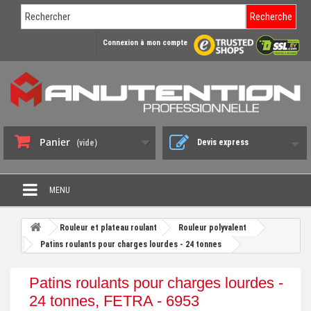
Recherche
Connexion à mon compte
Panier
Devis express
(vide)
MENU
PROMO DÉSTOCKAGE
Rouleur et plateau roulant
Rouleur polyvalent
+
Patins roulants pour charges lourdes - 24 tonnes
CHARIOT DE MANUTENTION
+
DIABLE DE MANUTENTION
Patins roulants pour charges lourdes -
+
24 tonnes, FETRA - 6953
BENNE BASCULANTE