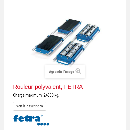
+
REMORQUE INDUSTRIELLE
+
ROULEUR ET PLATEAU ROULANT
+
TRANSPALETTE ET PALETTAGE
GERBEUR ET CRIC INDUSTRIEL
+
ACCESSOIRES ET COMPLÉMENTS
+
CHOIX PAR USAGE
Agrandir l'image
+
LEVAGE
Rouleur polyvalent, FETRA
Charge maximum: 24000 kg,
Voir la description