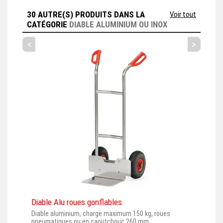
30 AUTRE(S) PRODUITS DANS LA
Voir tout
CATÉGORIE
DIABLE ALUMINIUM OU INOX
<
>
Diable Alu roues gonflables
Diab
Diable aluminium, charge maximum 150 kg, roues
Diab
pneumatiques ou en caoutchouc 260 mm,...
pneu