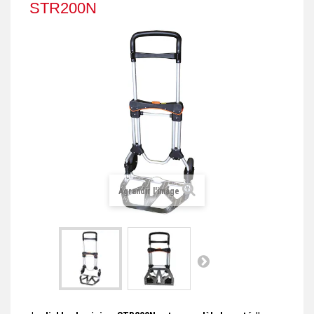
STR200N
+
REMORQUE INDUSTRIELLE
+
ROULEUR ET PLATEAU ROULANT
+
TRANSPALETTE ET PALETTAGE
GERBEUR ET CRIC INDUSTRIEL
+
ACCESSOIRES ET COMPLÉMENTS
+
CHOIX PAR USAGE
+
LEVAGE
Agrandir l'image