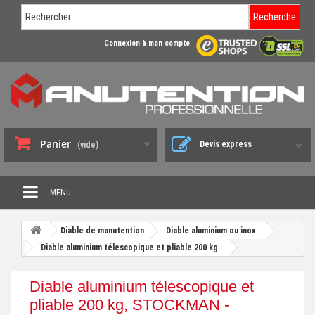
Recherche
Connexion à mon compte
Panier
Devis express
(vide)
MENU
PROMO DÉSTOCKAGE
Diable de manutention
Diable aluminium ou inox
+
Diable aluminium télescopique et pliable 200 kg
CHARIOT DE MANUTENTION
+
DIABLE DE MANUTENTION
Diable aluminium télescopique et
+
pliable 200 kg, STOCKMAN -
BENNE BASCULANTE